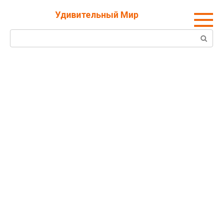
Перейти
Удивительный Мир
к
контенту
Поиск: