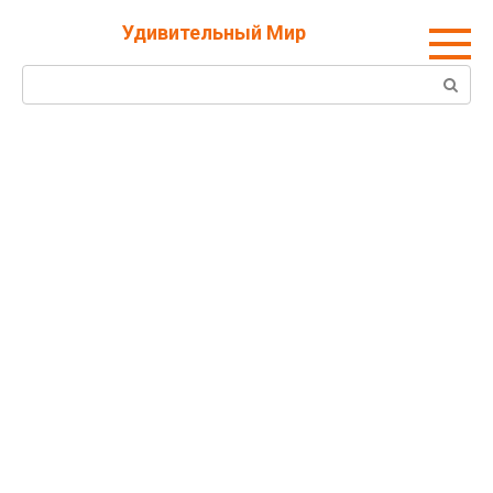
Перейти
Удивительный Мир
к
контенту
Поиск: