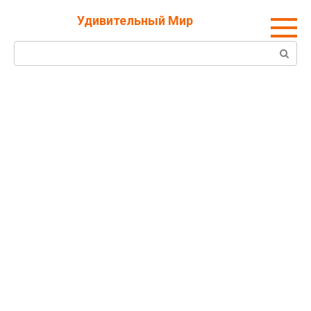
Перейти
Удивительный Мир
к
контенту
Поиск: