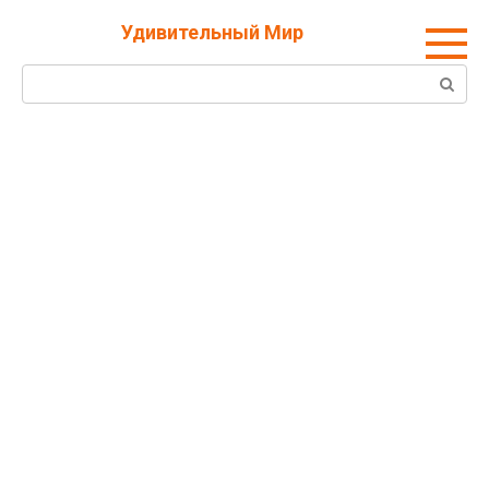
Перейти
Удивительный Мир
к
контенту
Поиск: