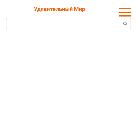
Перейти
Удивительный Мир
к
контенту
Поиск: