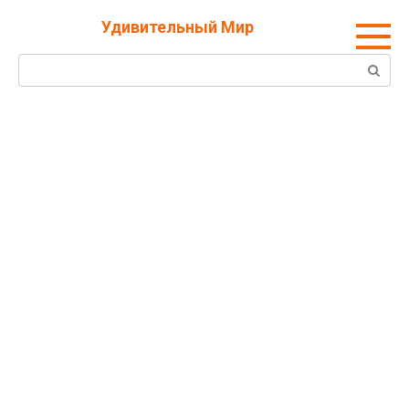
Перейти
Удивительный Мир
к
контенту
Поиск: