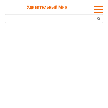
Перейти
Удивительный Мир
к
контенту
Поиск: