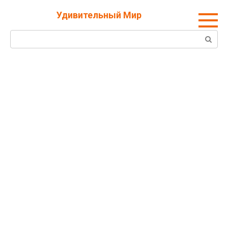
Перейти
Удивительный Мир
к
контенту
Поиск: