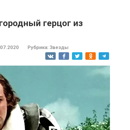
городный герцог из
.07.2020
Рубрика:
Звезды