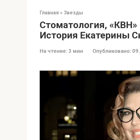
Главная
»
Звезды
Стоматология, «КВН» 
История Екатерины С
На чтение:
3 мин
Опубликовано:
09