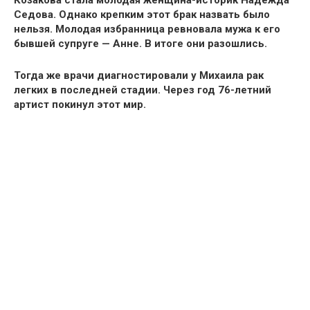
Козакова стала молодая женщина-историк Надежда
Седова. Однако
крепким этот брак назвать было
нельзя.
Молодая избранница ревновала мужа к его
бывшей супруге — Анне.
В итоге они разошлись
.
Тогда же врачи диагностировали у Михаила
рак
легких в последней стадии
. Через год
76-летний
артист покинул этот мир.