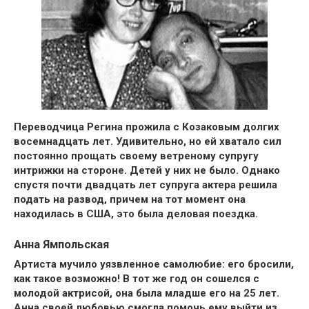
Переводчица Регина прожила с Козаковым
долгих
восемнадцать лет
. Удивительно, но ей хватало сил
постоянно прощать своему ветреному
супругу
интрижки на стороне. Детей у них не было. Однако
спустя почти двадцать лет
супруга актера решила
подать на развод,
причем на тот момент она
находилась в США, это была деловая поездка.
Анна Ямпольская
Артиста мучило уязвленное самолюбие
: его бросили,
как такое возможно! В тот же год он сошелся с
молодой актрисой, она была
младше его на 25 лет
.
Анна своей любовью смогла помочь ему выйти из