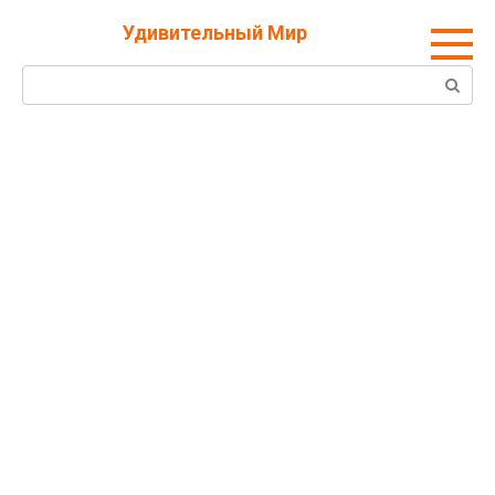
Перейти
Удивительный Мир
к
контенту
Поиск: