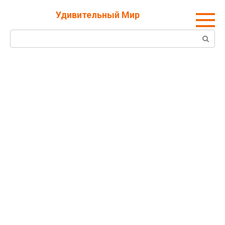
Перейти
Удивительный Мир
к
контенту
Поиск: