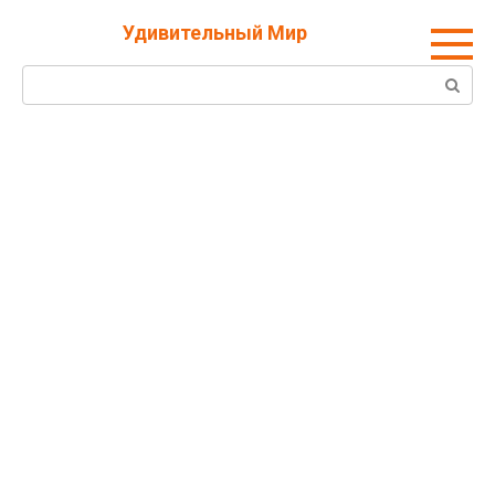
Перейти
Удивительный Мир
к
контенту
Поиск: