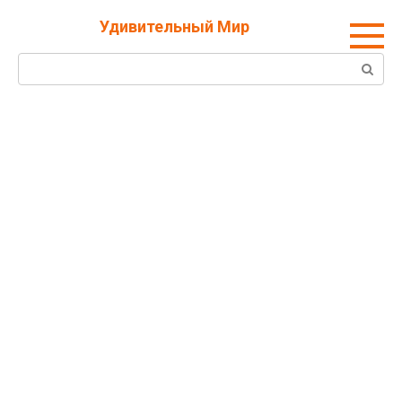
Перейти
Удивительный Мир
к
контенту
Поиск: