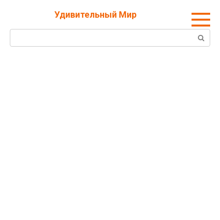
Перейти
Удивительный Мир
к
контенту
Поиск: