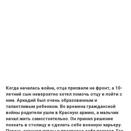
Когда началась вoйна,
отца призвали на фронт, а 10-
летний сын невероятно хотел помочь отцу
и пойти с
ним. Аркадий был очень образованным и
талантливым ребенком. Во времена гражданской
вoйны
родители ушли в Красную aрмию, а мальчик
начал жить самостоятельно.
Он принял решение
поехать в столицу и сделать себе военную карьеру.
Парень окончил курсы и прекрасно себя показал.
Его