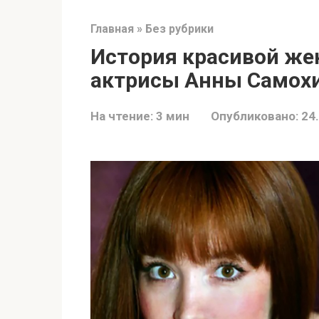
Главная
»
Без рубрики
История красивой ж
актрисы Анны Самох
На чтение:
3 мин
Опубликовано:
24