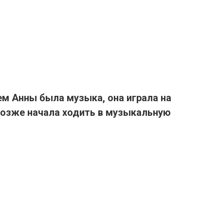
ем Анны была
музыка
, она играла на
 позже
начала ходить в музыкальную