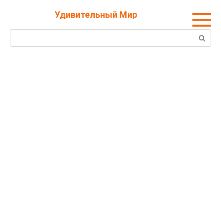
Перейти
Удивительный Мир
к
контенту
Поиск: