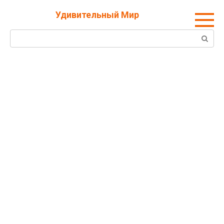
Перейти
Удивительный Мир
к
контенту
Поиск: