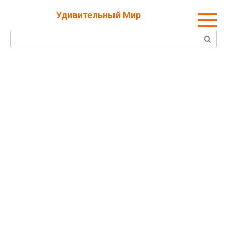
Перейти
Удивительный Мир
к
контенту
Поиск: