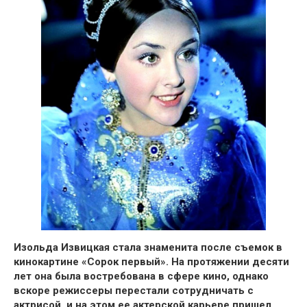
Изольда Извицкая
стала знаменита после съемок в
кинокартине
«Сорок первый»
. На протяжении десяти
лет она была востребована в сфере кино, однако
вскоре режиссеры перестали сотрудничать с
актрисой,
и на этом ее актерской карьере пришел