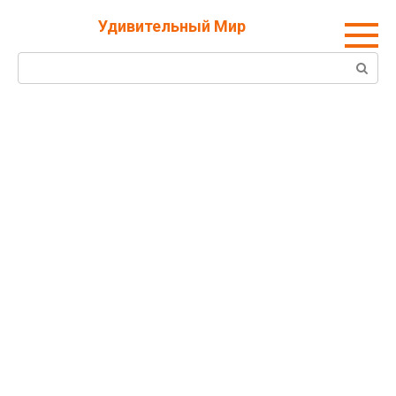
Перейти
Удивительный Мир
к
контенту
Поиск: