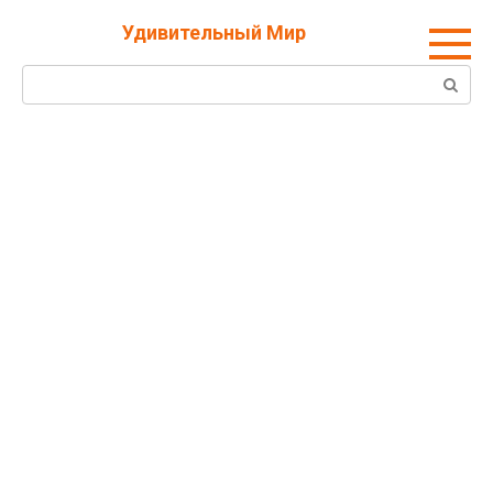
Перейти
Удивительный Мир
к
контенту
Поиск: