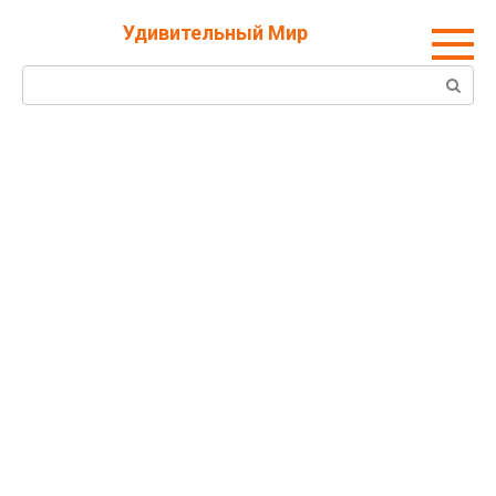
Перейти
Удивительный Мир
к
контенту
Поиск: