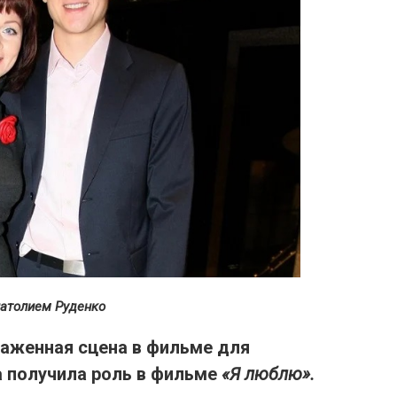
натолием Руденко
наженная сцена в фильме для
а получила роль в фильме
«Я люблю».