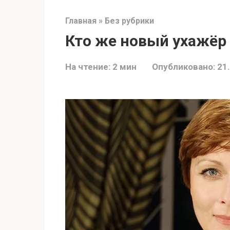
Главная
»
Без рубрики
Кто же новый ухажёр
На чтение:
2 мин
Опубликовано:
21