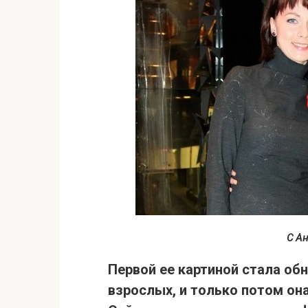
С А
Первой ее картиной стала об
взрослых
, и только потом он