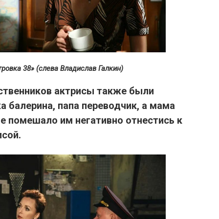
ровка 38» (слева Владислав Галкин)
дственников актрисы также были
ка балерина, папа переводчик, а мама
 не помешало им
негативно отнестись к
сой.