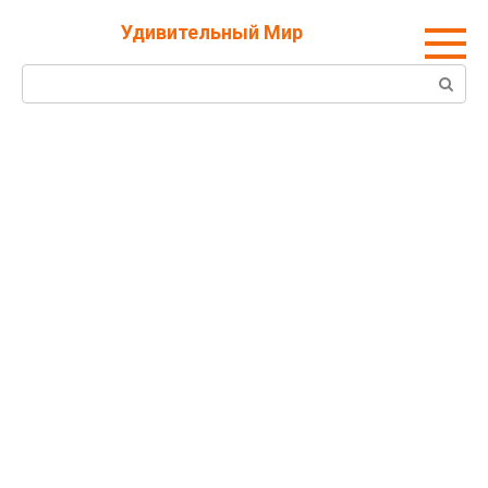
Перейти
Удивительный Мир
к
контенту
Поиск: