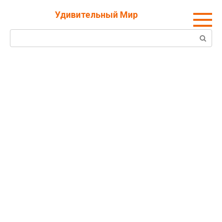
Перейти
Удивительный Мир
к
контенту
Поиск: