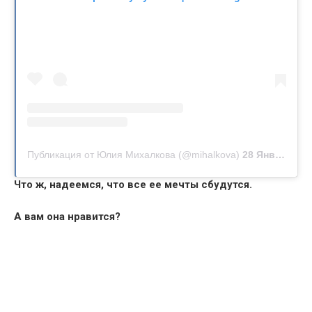
Публикация от Юлия Михалкова (@mihalkova)
28 Янв 2020 в 10:33 PST
Что ж, надеемся, что все ее мечты сбудутся.
А вам она нравится?