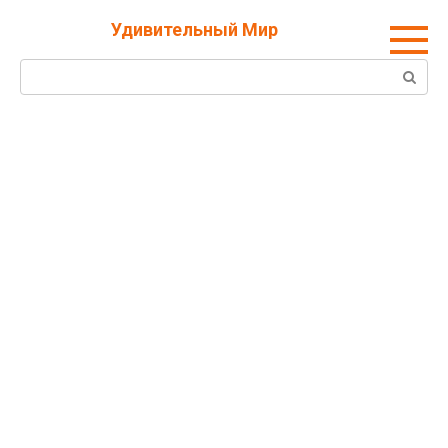
Перейти
Удивительный Мир
к
контенту
Поиск: