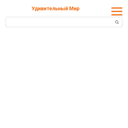
Перейти
Удивительный Мир
к
контенту
Поиск: