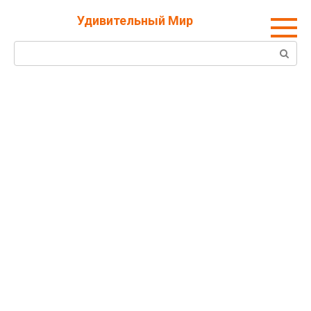
Перейти
Удивительный Мир
к
контенту
Поиск: