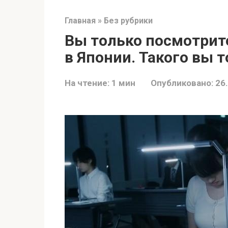
Главная
»
Без рубрики
Вы только посмотрите
в Японии. Такого вы т
На чтение:
1 мин
Опубликовано:
26