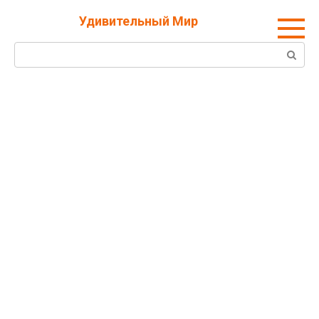
Перейти
Удивительный Мир
к
контенту
Поиск: