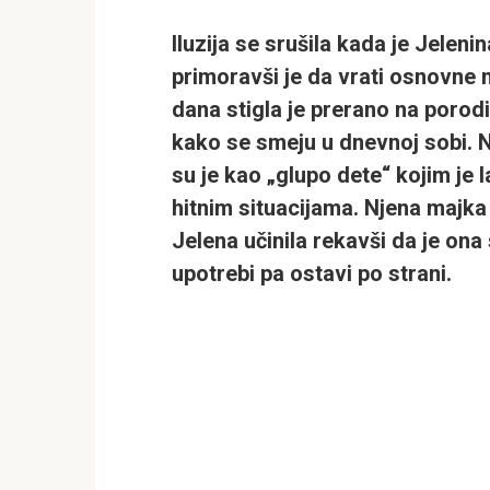
Iluzija se srušila kada je Jeleni
primoravši je da vrati osnovne n
dana stigla je prerano na porodi
kako se smeju u dnevnoj sobi. Ni
su je kao „glupo dete“ kojim je 
hitnim situacijama. Njena majka 
Jelena učinila rekavši da je ona
upotrebi pa ostavi po strani.