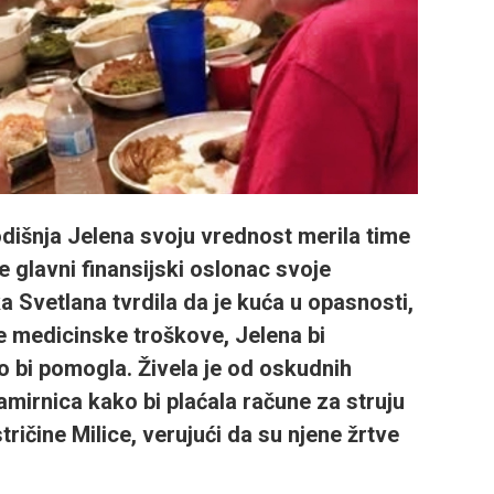
dišnja
Jelena
svoju vrednost merila time
je glavni finansijski oslonac svoje
ka
Svetlana
tvrdila da je kuća u opasnosti,
e medicinske troškove, Jelena bi
o bi pomogla. Živela je od oskudnih
amirnica kako bi plaćala račune za struju
stričine
Milice
, verujući da su njene žrtve