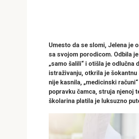
Umesto da se slomi, Jelena je o
sa svojom porodicom. Odbila je 
„samo šalili“ i otišla je odlučna
istraživanju, otkrila je šokantn
nije kasnila, „medicinski računi
popravku čamca, struja njenoj tet
školarina platila je luksuzno pu