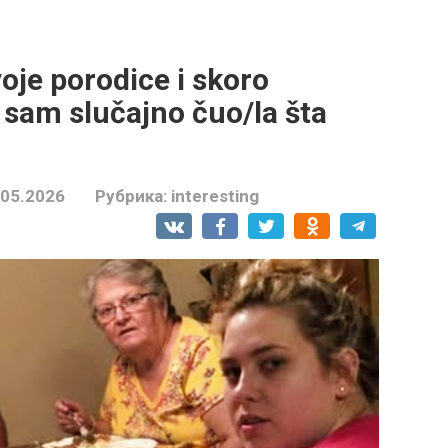
oje porodice i skoro
 sam slučajno čuo/la šta
.05.2026
Рубрика:
interesting