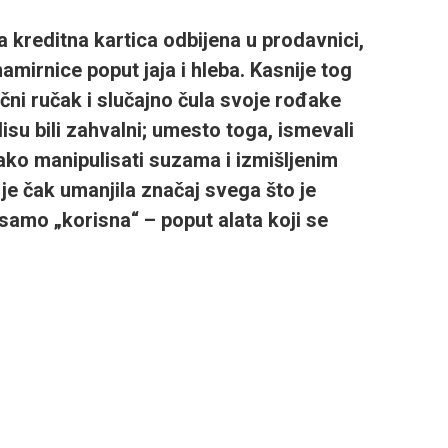
na kreditna kartica odbijena u prodavnici,
amirnice poput jaja i hleba. Kasnije tog
čni ručak i slučajno čula svoje rođake
su bili zahvalni; umesto toga, ismevali
lako manipulisati suzama i izmišljenim
je čak umanjila značaj svega što je
 samo „korisna“ – poput alata koji se