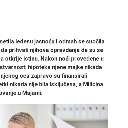
setila ledenu jasnoću i odmah se suočila
da prihvati njihova opravdanja da su se
 da otkrije istinu. Nakon noći provedene u
u stvarnost: hipoteka njene majke nikada
“ njenog oca zapravo su finansirali
ki nikada nije bila isključena, a Milicina
tovanje u Majami.