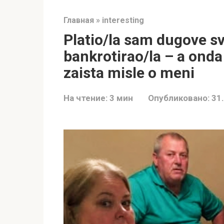
Главная
»
interesting
Platio/la sam dugove sv
bankrotirao/la – a onda
zaista misle o meni
На чтение:
3 мин
Опубликовано:
31