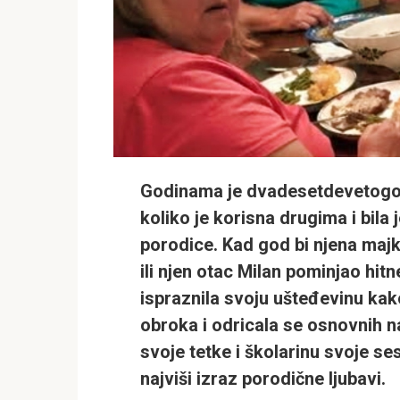
Godinama je dvadesetdevetogo
koliko je korisna drugima i bila 
porodice. Kad god bi njena maj
ili njen otac
Milan
pominjao hitn
ispraznila svoju ušteđevinu kak
obroka i odricala se osnovnih n
svoje tetke i školarinu svoje se
najviši izraz porodične ljubavi.