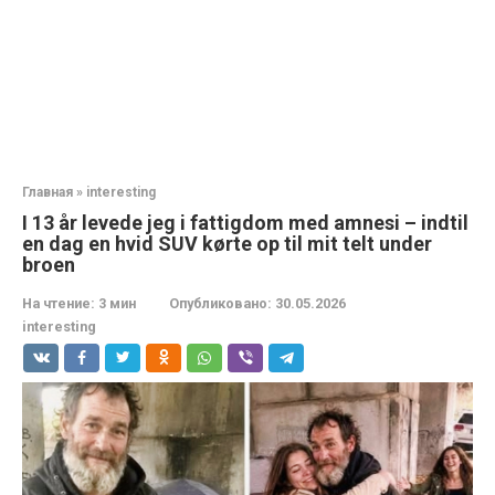
Главная
»
interesting
I 13 år levede jeg i fattigdom med amnesi – indtil
en dag en hvid SUV kørte op til mit telt under
broen
На чтение:
3 мин
Опубликовано:
30.05.2026
interesting