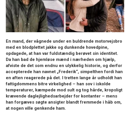
En mand, der vågnede under en buldrende motorvejsbro
med en blodplettet jakke og dunkende hovedpine,
opdagede, at han var fuldstændig berøvet sin identitet.
Da han bad de hjemløse mænd i nærheden om hjælp,
afviste de det som endnu en ulykkelig historie, og derfor
accepterede han navnet „Frederik“, simpelthen fordi han
en aften reagerede på det. I tretten lange år udholdt han
fattigdommens bitre virkelighed – han sov i iskolde
temperaturer, kæmpede mod sult og tog hårde, kropsligt
krævende daglejlighedsarbejder for kontanter – mens
han forgæves søgte ansigter blandt fremmede i håb om,
at nogen ville genkende ham.