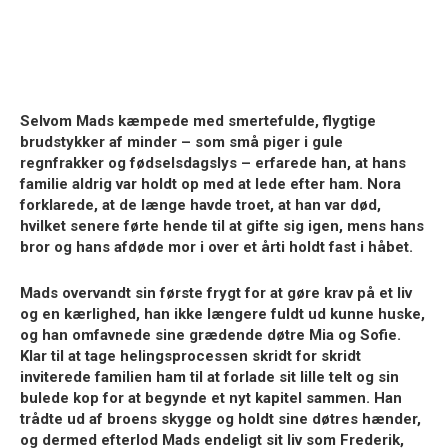
Selvom Mads kæmpede med smertefulde, flygtige
brudstykker af minder – som små piger i gule
regnfrakker og fødselsdagslys – erfarede han, at hans
familie aldrig var holdt op med at lede efter ham. Nora
forklarede, at de længe havde troet, at han var død,
hvilket senere førte hende til at gifte sig igen, mens hans
bror og hans afdøde mor i over et årti holdt fast i håbet.
Mads overvandt sin første frygt for at gøre krav på et liv
og en kærlighed, han ikke længere fuldt ud kunne huske,
og han omfavnede sine grædende døtre Mia og Sofie.
Klar til at tage helingsprocessen skridt for skridt
inviterede familien ham til at forlade sit lille telt og sin
bulede kop for at begynde et nyt kapitel sammen. Han
trådte ud af broens skygge og holdt sine døtres hænder,
og dermed efterlod Mads endeligt sit liv som Frederik,