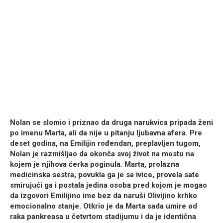
Nolan se slomio i priznao da druga narukvica pripada ženi
po imenu Marta, ali da nije u pitanju ljubavna afera. Pre
deset godina, na Emilijin rođendan, preplavljen tugom,
Nolan je razmišljao da okonča svoj život na mostu na
kojem je njihova ćerka poginula. Marta, prolazna
medicinska sestra, povukla ga je sa ivice, provela sate
smirujući ga i postala jedina osoba pred kojom je mogao
da izgovori Emilijino ime bez da naruši Olivijino krhko
emocionalno stanje. Otkrio je da Marta sada umire od
raka pankreasa u četvrtom stadijumu i da je identična