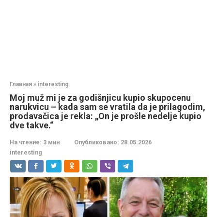
Главная
»
interesting
Moj muž mi je za godišnjicu kupio skupocenu
narukvicu – kada sam se vratila da je prilagodim,
prodavačica je rekla: „On je prošle nedelje kupio
dve takve.“
На чтение:
3 мин
Опубликовано:
28.05.2026
interesting