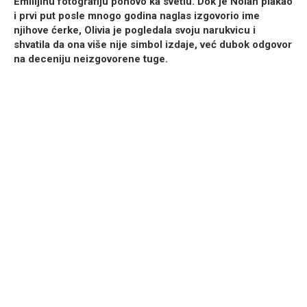
Emilijinu fotografiju ponovo ka svetlu. Dok je Nolan plakao
i prvi put posle mnogo godina naglas izgovorio ime
njihove ćerke, Olivia je pogledala svoju narukvicu i
shvatila da ona više nije simbol izdaje, već dubok odgovor
na deceniju neizgovorene tuge.