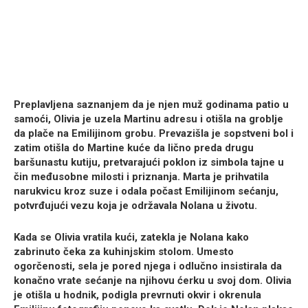
Preplavljena saznanjem da je njen muž godinama patio u
samoći, Olivia je uzela Martinu adresu i otišla na groblje
da plače na Emilijinom grobu. Prevazišla je sopstveni bol i
zatim otišla do Martine kuće da lično preda drugu
baršunastu kutiju, pretvarajući poklon iz simbola tajne u
čin međusobne milosti i priznanja. Marta je prihvatila
narukvicu kroz suze i odala počast Emilijinom sećanju,
potvrđujući vezu koja je održavala Nolana u životu.
Kada se Olivia vratila kući, zatekla je Nolana kako
zabrinuto čeka za kuhinjskim stolom. Umesto
ogorčenosti, sela je pored njega i odlučno insistirala da
konačno vrate sećanje na njihovu ćerku u svoj dom. Olivia
je otišla u hodnik, podigla prevrnuti okvir i okrenula