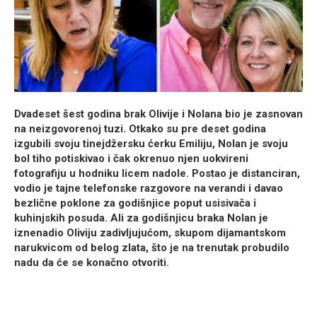
Dvadeset šest godina brak Olivije i Nolana bio je zasnovan
na neizgovorenoj tuzi. Otkako su pre deset godina
izgubili svoju tinejdžersku ćerku Emiliju, Nolan je svoju
bol tiho potiskivao i čak okrenuo njen uokvireni
fotografiju u hodniku licem nadole. Postao je distanciran,
vodio je tajne telefonske razgovore na verandi i davao
bezlične poklone za godišnjice poput usisivača i
kuhinjskih posuda. Ali za godišnjicu braka Nolan je
iznenadio Oliviju zadivljujućom, skupom dijamantskom
narukvicom od belog zlata, što je na trenutak probudilo
nadu da će se konačno otvoriti.