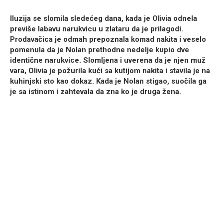
Iluzija se slomila sledećeg dana, kada je Olivia odnela
previše labavu narukvicu u zlataru da je prilagodi.
Prodavačica je odmah prepoznala komad nakita i veselo
pomenula da je Nolan prethodne nedelje kupio dve
identične narukvice. Slomljena i uverena da je njen muž
vara, Olivia je požurila kući sa kutijom nakita i stavila je na
kuhinjski sto kao dokaz. Kada je Nolan stigao, suočila ga
je sa istinom i zahtevala da zna ko je druga žena.