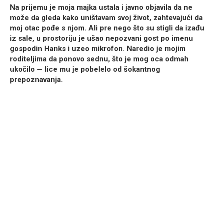
Na prijemu je moja majka ustala i javno objavila da ne
može da gleda kako uništavam svoj život, zahtevajući da
moj otac pođe s njom. Ali pre nego što su stigli da izađu
iz sale, u prostoriju je ušao nepozvani gost po imenu
gospodin Hanks i uzeo mikrofon. Naredio je mojim
roditeljima da ponovo sednu, što je mog oca odmah
ukočilo — lice mu je pobelelo od šokantnog
prepoznavanja.