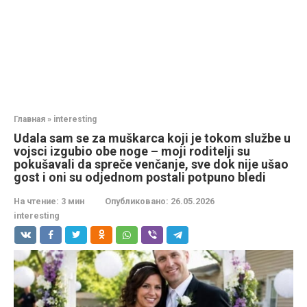
Главная
»
interesting
Udala sam se za muškarca koji je tokom službe u
vojsci izgubio obe noge – moji roditelji su
pokušavali da spreče venčanje, sve dok nije ušao
gost i oni su odjednom postali potpuno bledi
На чтение:
3 мин
Опубликовано:
26.05.2026
interesting