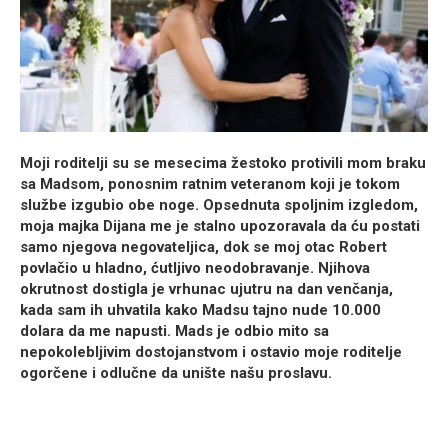
Moji roditelji su se mesecima žestoko protivili mom braku
sa Madsom, ponosnim ratnim veteranom koji je tokom
službe izgubio obe noge. Opsednuta spoljnim izgledom,
moja majka Dijana me je stalno upozoravala da ću postati
samo njegova negovateljica, dok se moj otac Robert
povlačio u hladno, ćutljivo neodobravanje. Njihova
okrutnost dostigla je vrhunac ujutru na dan venčanja,
kada sam ih uhvatila kako Madsu tajno nude 10.000
dolara da me napusti. Mads je odbio mito sa
nepokolebljivim dostojanstvom i ostavio moje roditelje
ogorčene i odlučne da unište našu proslavu.