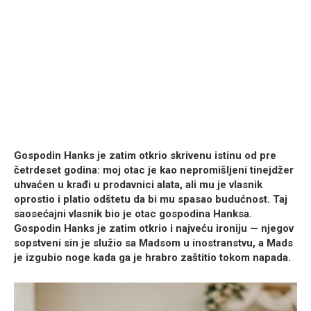
Gospodin Hanks je zatim otkrio skrivenu istinu od pre
četrdeset godina: moj otac je kao nepromišljeni tinejdžer
uhvaćen u krađi u prodavnici alata, ali mu je vlasnik
oprostio i platio odštetu da bi mu spasao budućnost. Taj
saosećajni vlasnik bio je otac gospodina Hanksa.
Gospodin Hanks je zatim otkrio i najveću ironiju — njegov
sopstveni sin je služio sa Madsom u inostranstvu, a Mads
je izgubio noge kada ga je hrabro zaštitio tokom napada.