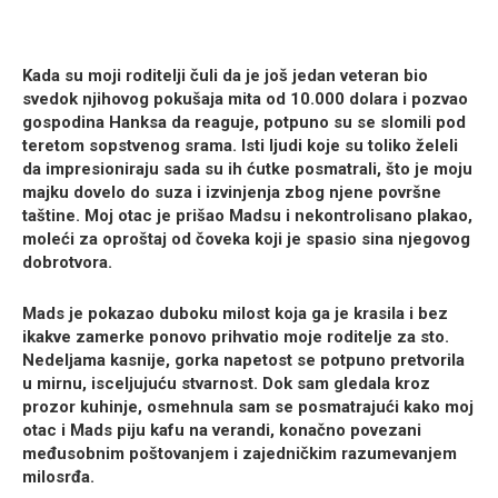
Kada su moji roditelji čuli da je još jedan veteran bio
svedok njihovog pokušaja mita od 10.000 dolara i pozvao
gospodina Hanksa da reaguje, potpuno su se slomili pod
teretom sopstvenog srama. Isti ljudi koje su toliko želeli
da impresioniraju sada su ih ćutke posmatrali, što je moju
majku dovelo do suza i izvinjenja zbog njene površne
taštine. Moj otac je prišao Madsu i nekontrolisano plakao,
moleći za oproštaj od čoveka koji je spasio sina njegovog
dobrotvora.
Mads je pokazao duboku milost koja ga je krasila i bez
ikakve zamerke ponovo prihvatio moje roditelje za sto.
Nedeljama kasnije, gorka napetost se potpuno pretvorila
u mirnu, isceljujuću stvarnost. Dok sam gledala kroz
prozor kuhinje, osmehnula sam se posmatrajući kako moj
otac i Mads piju kafu na verandi, konačno povezani
međusobnim poštovanjem i zajedničkim razumevanjem
milosrđa.