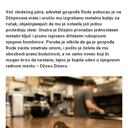
Već sledećeg jutra, advokat gospođe Rode pokucao je na
Džejmsova vrata i uručio mu izgrebanu metalnu kutiju za
ručak, objašnjavajući da mu je ostavila još jednu
poslednju stvar. Unutra je Džejms pronašao jednostavan
metalni ključ i pismo ispisano drhtavim rukopisom
njegove komšinice. Poruka je otkrila da ga je gospođa
Roda zaista smatrala sinom, i pošto je želela da mu
obezbedi pravu budućnost, a ne samo novac koji bi
mogao brzo da nestane, tajno je kupila udeo u njegovom
radnom mestu – Džoes Dineru.