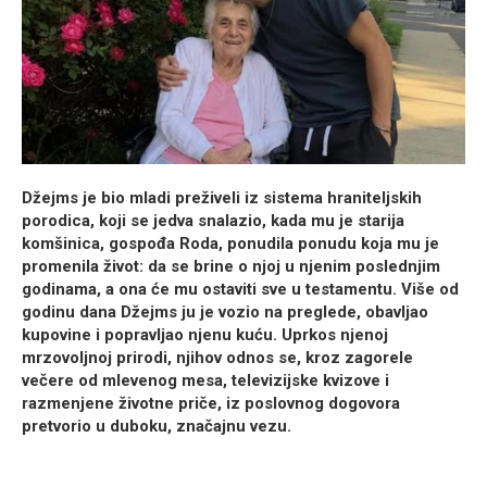
Džejms je bio mladi preživeli iz sistema hraniteljskih
porodica, koji se jedva snalazio, kada mu je starija
komšinica, gospođa Roda, ponudila ponudu koja mu je
promenila život: da se brine o njoj u njenim poslednjim
godinama, a ona će mu ostaviti sve u testamentu. Više od
godinu dana Džejms ju je vozio na preglede, obavljao
kupovine i popravljao njenu kuću. Uprkos njenoj
mrzovoljnoj prirodi, njihov odnos se, kroz zagorele
večere od mlevenog mesa, televizijske kvizove i
razmenjene životne priče, iz poslovnog dogovora
pretvorio u duboku, značajnu vezu.