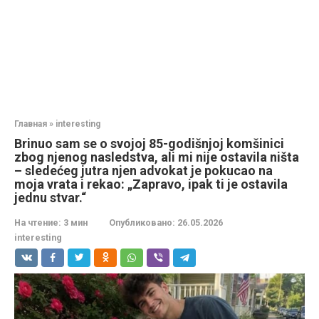
Главная
»
interesting
Brinuo sam se o svojoj 85-godišnjoj komšinici
zbog njenog nasledstva, ali mi nije ostavila ništa
– sledećeg jutra njen advokat je pokucao na
moja vrata i rekao: „Zapravo, ipak ti je ostavila
jednu stvar.“
На чтение:
3 мин
Опубликовано:
26.05.2026
interesting