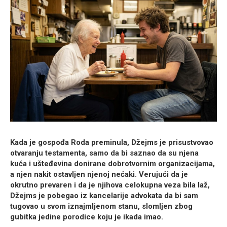
Kada je gospođa Roda preminula, Džejms je prisustvovao
otvaranju testamenta, samo da bi saznao da su njena
kuća i ušteđevina donirane dobrotvornim organizacijama,
a njen nakit ostavljen njenoj nećaki. Verujući da je
okrutno prevaren i da je njihova celokupna veza bila laž,
Džejms je pobegao iz kancelarije advokata da bi sam
tugovao u svom iznajmljenom stanu, slomljen zbog
gubitka jedine porodice koju je ikada imao.