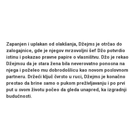
Zapanjen i uplakan od olakšanja, Džejms je otrčao do
zalogajnice, gde je njegov mrzovoljni šef Džo potvrdio
istinu i pokazao pravne papire o vlasništvu. Džo je rekao
Džejmsu da je stara žena bila neverovatno ponosna na
njega i poželeo mu dobrodošlicu kao novom poslovnom
partneru. Držeći ključ čvrsto u ruci, Džejms je konačno
prestao da brine samo o pukom preživljavanju i po prvi
put u svom životu počeo da gleda unapred, ka izgradnji
budućnosti.