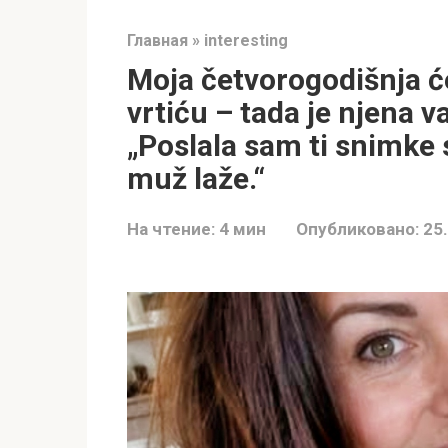
Главная
»
interesting
Moja četvorogodišnja ć
vrtiću – tada je njena v
„Poslala sam ti snimke
muž laže.“
На чтение:
4 мин
Опубликовано:
25