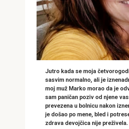
Jutro kada se moja četvorogodiš
sasvim normalno, ali je iznena
moj muž Marko morao da je odved
sam paničan poziv od njene vaspi
prevezena u bolnicu nakon iznen
je došao po mene, bled i potres
zdrava devojčica nije preživela.