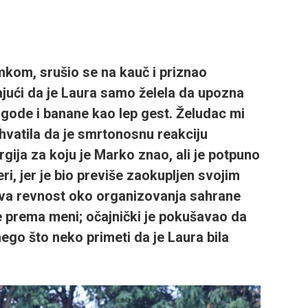
kom, srušio se na kauč i priznao
jući da je Laura samo želela da upozna
 jagode i banane kao lep gest. Želudac mi
vatila da je smrtonosnu reakciju
gija za koju je Marko znao, ali je potpuno
ri, jer je bio previše zaokupljen svojim
ova revnost oko organizovanja sahrane
ške prema meni; očajnički je pokušavao da
nego što neko primeti da je Laura bila