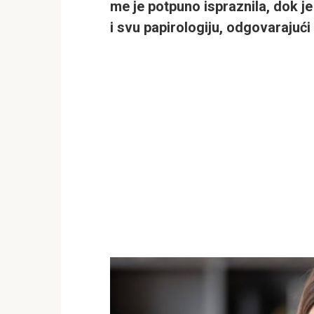
me je potpuno ispraznila, dok j
i svu papirologiju, odgovarajuć