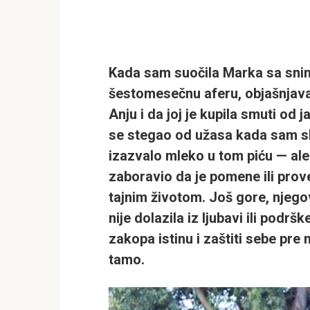
Kada sam suočila Marka sa snim
šestomesečnu aferu, objašnjava
Anju i da joj je kupila smuti od
se stegao od užasa kada sam sh
izazvalo mleko u tom piću — aler
zaboravio da je pomene ili prove
tajnim životom. Još gore, njeg
nije dolazila iz ljubavi ili podr
zakopa istinu i zaštiti sebe pre 
tamo.