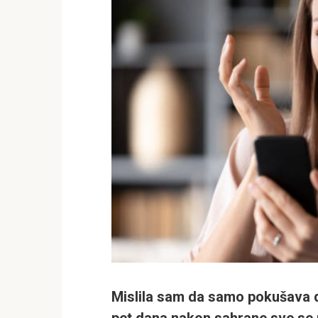
Mislila sam da samo pokušava da
pet dana nakon sahrane sve se 