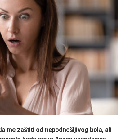
 me zaštiti od nepodnošljivog bola, ali
raspalo kada me je Anjina vaspitačica