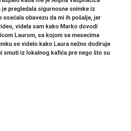
a je pregledala sigurnosne snimke iz
je osećala obavezu da mi ih pošalje, jer
video, videla sam kako Marko dovodi
nicom Laurom, sa kojom se mesecima
imku se videlo kako Laura nežno dodiruje
ni smuti iz lokalnog kafića pre nego što su