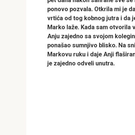
ponovo pozvala. Otkrila mi je d
vrtića od tog kobnog jutra i da 
Marko laže. Kada sam otvorila 
Anju zajedno sa svojom kolegi
ponašao sumnjivo blisko. Na sn
Markovu ruku i daje Anji flašira
je zajedno odveli unutra.