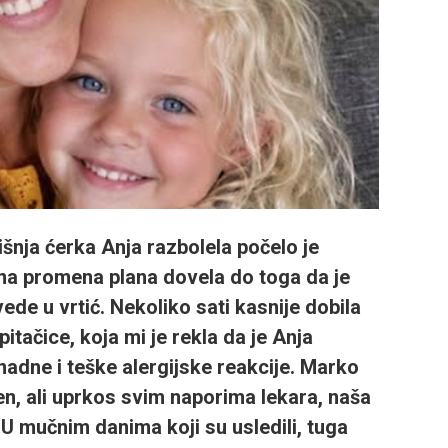
nja ćerka Anja razbolela počelo je
dna promena plana dovela do toga da je
e u vrtić. Nekoliko sati kasnije dobila
tačice, koja mi je rekla da je Anja
adne i teške alergijske reakcije. Marko
en, ali uprkos svim naporima lekara, naša
 U mučnim danima koji su usledili, tuga