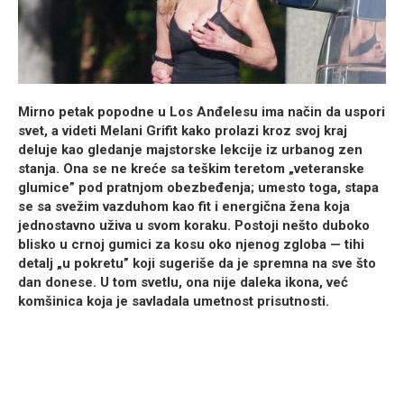
Mirno petak popodne u Los Anđelesu ima način da uspori
svet, a videti Melani Grifit kako prolazi kroz svoj kraj
deluje kao gledanje majstorske lekcije iz urbanog zen
stanja. Ona se ne kreće sa teškim teretom „veteranske
glumice” pod pratnjom obezbeđenja; umesto toga, stapa
se sa svežim vazduhom kao fit i energična žena koja
jednostavno uživa u svom koraku. Postoji nešto duboko
blisko u crnoj gumici za kosu oko njenog zgloba — tihi
detalj „u pokretu” koji sugeriše da je spremna na sve što
dan donese. U tom svetlu, ona nije daleka ikona, već
komšinica koja je savladala umetnost prisutnosti.