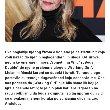
Ovo poglavlje njenog života oslonjeno je na zlatnu nit koja
vodi nazad do njenih najlegendarnijih uloga. Od sirove,
neonske energije filmova „Something Wild” i „Body
Double” do njene prelomne uloge u „Working Girl”,
Melanini filmski koreni su duboki i čvrsti. Te rane uloge
postavile su temelje dugovečnosti koju danas vidimo. Ona
nas podseća da „Working Girl” nije bila samo lik koji je
igrala osamdesetih; to je bio plan karijere izgrađen na
radu i odbijanju da bude skrajnuta. Isti taj uporan duh vidi
se u svakom njenom koraku po sunčanim ulicama Los
Anđelesa.