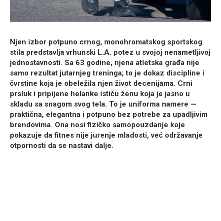
Njen izbor potpuno crnog, monohromatskog sportskog
stila predstavlja vrhunski L.A. potez u svojoj nenametljivoj
jednostavnosti. Sa 63 godine, njena atletska građa nije
samo rezultat jutarnjeg treninga; to je dokaz discipline i
čvrstine koja je obeležila njen život decenijama. Crni
prsluk i pripijene helanke ističu ženu koja je jasno u
skladu sa snagom svog tela. To je uniforma namere —
praktična, elegantna i potpuno bez potrebe za upadljivim
brendovima. Ona nosi fizičko samopouzdanje koje
pokazuje da fitnes nije jurenje mladosti, već održavanje
otpornosti da se nastavi dalje.