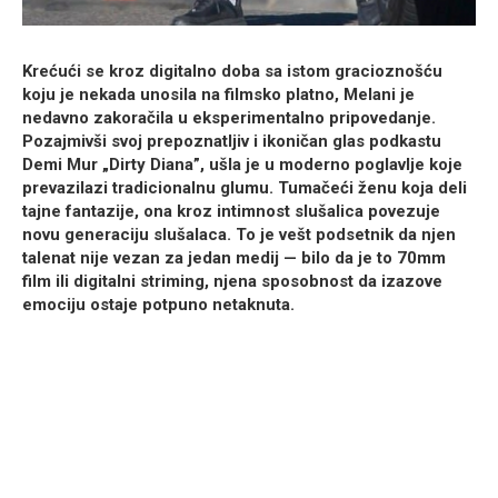
Krećući se kroz digitalno doba sa istom gracioznošću
koju je nekada unosila na filmsko platno, Melani je
nedavno zakoračila u eksperimentalno pripovedanje.
Pozajmivši svoj prepoznatljiv i ikoničan glas podkastu
Demi Mur „Dirty Diana”, ušla je u moderno poglavlje koje
prevazilazi tradicionalnu glumu. Tumačeći ženu koja deli
tajne fantazije, ona kroz intimnost slušalica povezuje
novu generaciju slušalaca. To je vešt podsetnik da njen
talenat nije vezan za jedan medij — bilo da je to 70mm
film ili digitalni striming, njena sposobnost da izazove
emociju ostaje potpuno netaknuta.