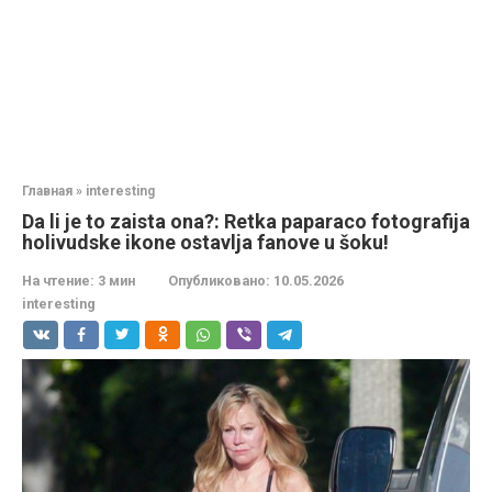
Главная
»
interesting
Da li je to zaista ona?: Retka paparaco fotografija
holivudske ikone ostavlja fanove u šoku!
На чтение:
3 мин
Опубликовано:
10.05.2026
interesting