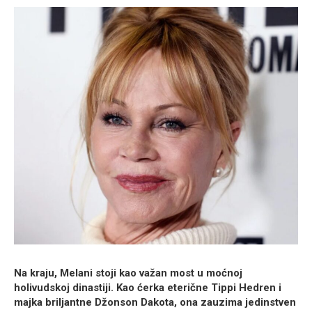
Na kraju, Melani stoji kao važan most u moćnoj
holivudskoj dinastiji. Kao ćerka eterične Tippi Hedren i
majka briljantne Džonson Dakota, ona zauzima jedinstven