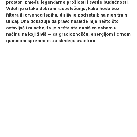
prostor između legendarne prošlosti i svetle budućnosti.
Videti je u tako dobrom raspoloženju, kako hoda bez
filtera ili crvenog tepiha, dirljiv je podsetnik na njen trajni
uticaj. Ona dokazuje da pravo nasleđe nije nešto što
ostavljaš iza sebe; to je nešto što nosiš sa sobom u
načinu na koji živiš — sa gracioznošću, energijom i crnom
gumicom spremnom za sledeću avanturu.