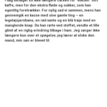
I dag besøger Eli ikke længere caféen for “voksen” sort
kaffe, men for den ekstra fløde og sukker, som han
egentlig foretrækker. For nylig sad vi sammen, mens han
gennemgik en kasse med sine gamle ting – en
legetøjsjernbane, en rød vante og en blå trøje med en
manglende knap. Da han rørte ved stoffet, vendte et lille
glimt af en rigtig erindring tilbage i ham. Jeg sørger ikke
længere kun over et spøgelse; jeg lærer at elske den
mand, min søn er blevet til.