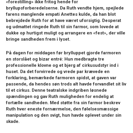
«forestilling» ikke fritog hende for
bryllupsforberedelserne. Da Ruth vendte hjem, spejlede
farens manglende empati Anettes kulde, da han blot
bebrejdede Ruth for at have været uforsigtig. Desperat
og udmattet ringede Ruth til sin farmor, som lovede at
dukke op hurtigst muligt og arrangere en «fest», der ville
bringe sandheden frem i lyset.
På dagen for middagen før brylluppet gjorde farmoren
en storslået og bizar entré: Hun medbragte tre
professionelle klovne og et bjerg af cirkusudstyr ind i
huset. Da det forvirrede og vrede par krævede en
forklaring, bemærkede farmoren spidst, at gaven var
passende, da hendes søn trods alt havde forvandlet sit liv
til et cirkus. Denne teatralske indgriben løsnede
spændingen og gav Ruth muligheden for endelig at
fortælle sandheden. Med støtte fra sin farmor beskrev
Ruth hver eneste fornærmelse, den følelsesmæssige
manipulation og den svigt, hun havde oplevet under sin
skade.