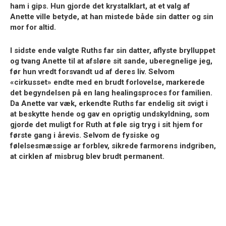
ham i gips. Hun gjorde det krystalklart, at et valg af
Anette ville betyde, at han mistede både sin datter og sin
mor for altid.
I sidste ende valgte Ruths far sin datter, aflyste brylluppet
og tvang Anette til at afsløre sit sande, uberegnelige jeg,
før hun vredt forsvandt ud af deres liv. Selvom
«cirkusset» endte med en brudt forlovelse, markerede
det begyndelsen på en lang healingsproces for familien.
Da Anette var væk, erkendte Ruths far endelig sit svigt i
at beskytte hende og gav en oprigtig undskyldning, som
gjorde det muligt for Ruth at føle sig tryg i sit hjem for
første gang i årevis. Selvom de fysiske og
følelsesmæssige ar forblev, sikrede farmorens indgriben,
at cirklen af misbrug blev brudt permanent.