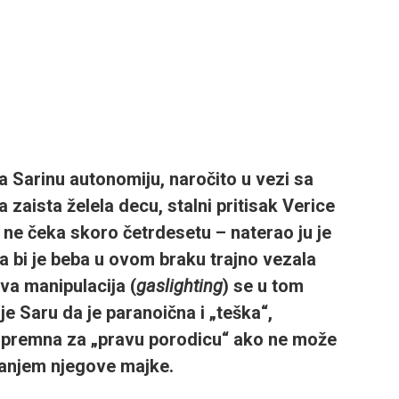
a Sarinu autonomiju, naročito u vezi sa
 zaista želela decu, stalni pritisak Verice
“ ne čeka skoro četrdesetu – naterao ju je
da bi je beba u ovom braku trajno vezala
eva manipulacija (
gaslighting
) se u tom
je Saru da je paranoična i „teška“,
e spremna za „pravu porodicu“ ako ne može
šanjem njegove majke.