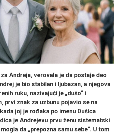
 za
Andreja
, verovala je da postaje deo
drej je bio stabilan i ljubazan, a njegova
renih ruku, nazivajući je „dušo“ i
, prvi znak za uzbunu pojavio se na
kada joj je rođaka po imenu
Dušica
dica je Andrejevu prvu ženu sistematski
je mogla da „prepozna samu sebe“. U tom