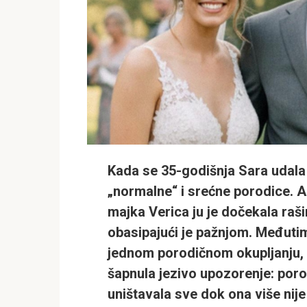
Kada se 35-godišnja
Sara
udala
„normalne“ i srećne porodice. An
majka
Verica
ju je dočekala raši
obasipajući je pažnjom. Međutim
jednom porodičnom okupljanju, 
šapnula jezivo upozorenje: poro
uništavala sve dok ona više ni