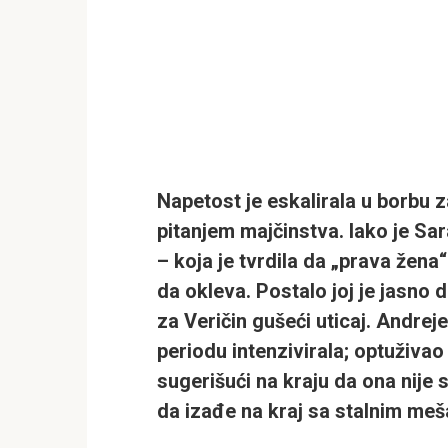
Napetost je eskalirala u borbu z
pitanjem majčinstva. Iako je Sara
– koja je tvrdila da „prava žena
da okleva. Postalo joj je jasno 
za Veričin gušeći uticaj. Andrej
periodu intenzivirala; optuživao 
sugerišući na kraju da ona nij
da izađe na kraj sa stalnim me