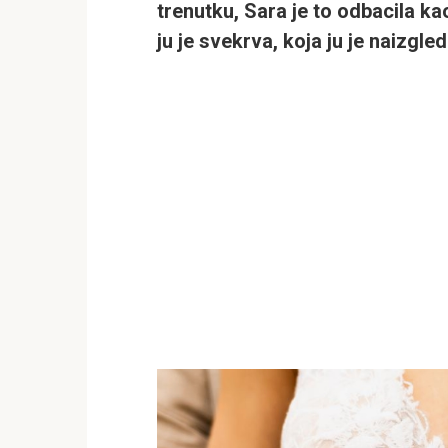
trenutku, Sara je to odbacila k
ju je svekrva, koja ju je naizgle