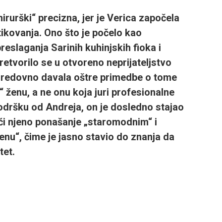
irurški“ precizna, jer je Verica započela
tikovanja. Ono što je počelo kao
eslaganja Sarinih kuhinjskih fioka i
tvorilo se u otvoreno neprijateljstvo
je redovno davala oštre primedbe o tome
 ženu, a ne onu koja juri profesionalne
podršku od Andreja, on je dosledno stajao
ći njeno ponašanje „staromodnim“ i
cenu“, čime je jasno stavio do znanja da
tet.