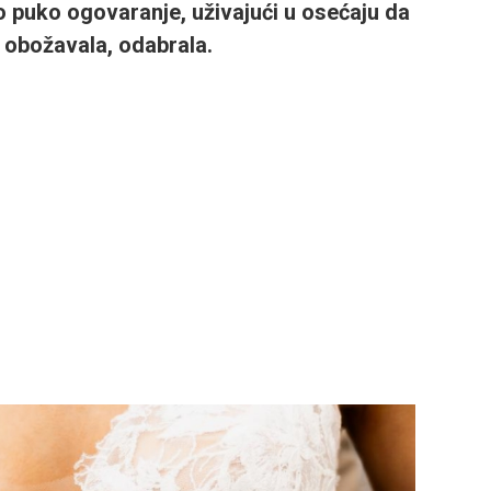
ao puko ogovaranje, uživajući u osećaju da
d obožavala, odabrala.