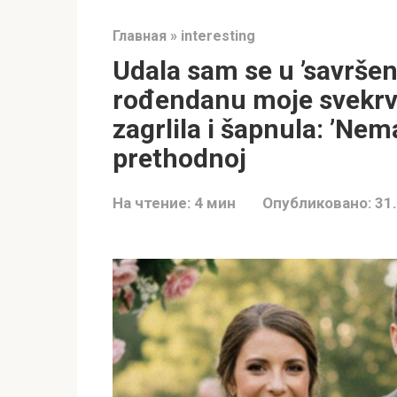
Главная
»
interesting
Udala sam se u ’savršen
rođendanu moje svekrve
zagrlila i šapnula: ’Nem
prethodnoj
На чтение:
4 мин
Опубликовано:
31