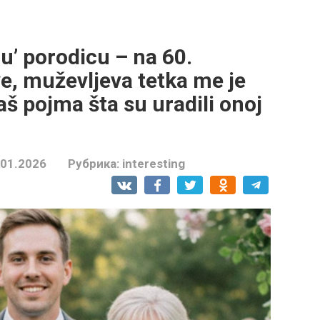
u’ porodicu – na 60.
, muževljeva tetka me je
aš pojma šta su uradili onoj
.01.2026
Рубрика:
interesting