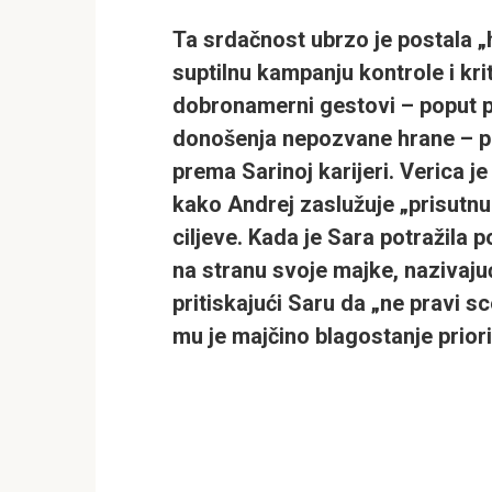
Ta srdačnost ubrzo je postala „h
suptilnu kampanju kontrole i kri
dobronamerni gestovi – poput pr
donošenja nepozvane hrane – pre
prema Sarinoj karijeri. Verica 
kako Andrej zaslužuje „prisutnu“
ciljeve. Kada je Sara potražila 
na stranu svoje majke, nazivaju
pritiskajući Saru da „ne pravi s
mu je majčino blagostanje priori