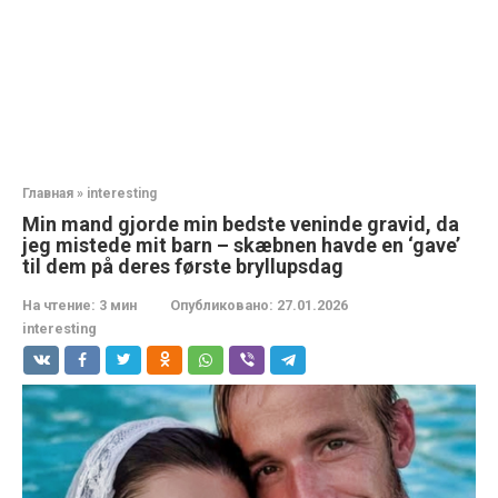
Главная
»
interesting
Min mand gjorde min bedste veninde gravid, da
jeg mistede mit barn – skæbnen havde en ‘gave’
til dem på deres første bryllupsdag
На чтение:
3 мин
Опубликовано:
27.01.2026
interesting