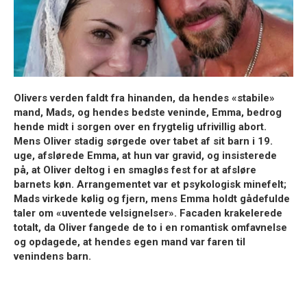
Olivers verden faldt fra hinanden, da hendes «stabile»
mand, Mads, og hendes bedste veninde, Emma, bedrog
hende midt i sorgen over en frygtelig ufrivillig abort.
Mens Oliver stadig sørgede over tabet af sit barn i 19.
uge, afslørede Emma, at hun var gravid, og insisterede
på, at Oliver deltog i en smagløs fest for at afsløre
barnets køn. Arrangementet var et psykologisk minefelt;
Mads virkede kølig og fjern, mens Emma holdt gådefulde
taler om «uventede velsignelser». Facaden krakelerede
totalt, da Oliver fangede de to i en romantisk omfavnelse
og opdagede, at hendes egen mand var faren til
venindens barn.