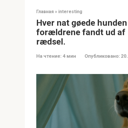
Главная
»
interesting
Hver nat gøede hunden 
forældrene fandt ud af 
rædsel.
На чтение:
4 мин
Опубликовано:
20