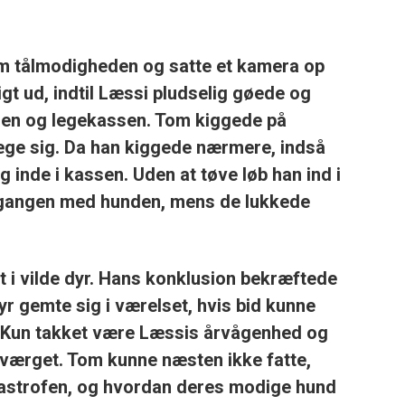
m tålmodigheden og satte et kamera op
igt ud, indtil Læssi pludselig gøede og
gen og legekassen. Tom kiggede på
e sig. Da han kiggede nærmere, indså
g inde i kassen. Uden at tøve løb han ind i
i gangen med hunden, mens de lukkede
i vilde dyr. Hans konklusion bekræftede
dyr gemte sig i værelset, hvis bid kunne
. Kun takket være Læssis årvågenhed og
værget. Tom kunne næsten ikke fatte,
tastrofen, og hvordan deres modige hund