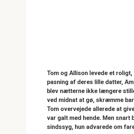
Tom og Allison levede et roligt, 
pasning af deres lille datter, A
blev nætterne ikke længere still
ved midnat at gø, skræmme barne
Tom overvejede allerede at giv
var galt med hende. Men snart b
sindssyg, hun advarede om fare