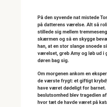
På den syvende nat mistede To
på datterens værelse. Alt så rol
stillede sig mellem tremmesen
skærmen og så en skygge bevæg
han, at en stor slange snoede si
værelset, greb Amy og løb ud 
døren bag sig.
Om morgenen ankom en ekspert 
de værste frygt: et giftigt kryb
have været dødeligt for barnet
beslutsomhed blev tragedien af
hvor tæt de havde været på ka